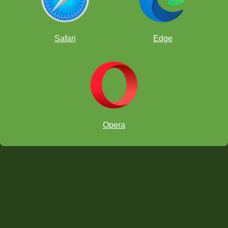
Safari
Edge
Online σκακιστική σχολική αίθουσα
Opera