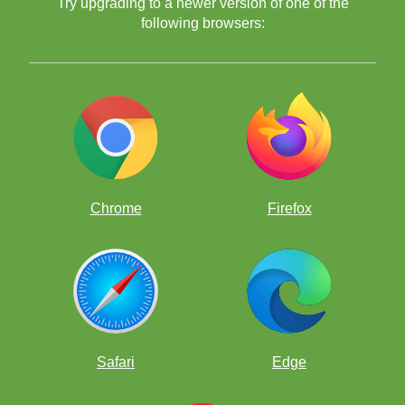
Try upgrading to a newer version of one of the
following browsers:
Chrome
Firefox
Safari
Edge