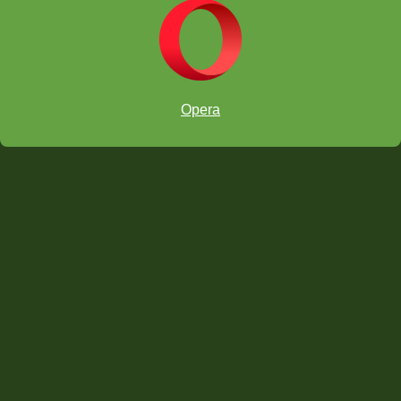
Opera
¿Quieres demostrarnos que eres el mejor ajedrecista escolar de tu
categoría?
inscribirte en el torneo en el sitio web oficial.
¡Deseamos mucha suerte a todos
los participantes!
Página Oficial del evento
Bases en Español
INFORMES SOBRE EL EVENTO (ESPAÑOL)
WhatsApp: +51 936871450
👉
https://wa.link/a9h6x6