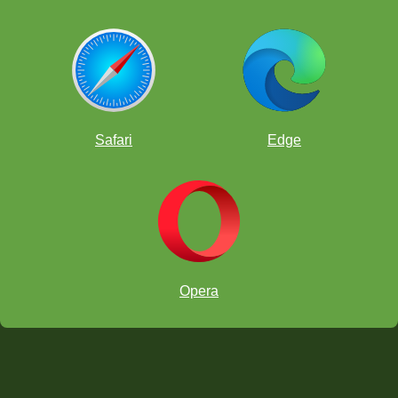
ajedrez de por vida. Una de las
mejores cosas que le pueden
pasar al juego de ajedrez en el
siglo XXI es ChessKid. Tengo el
privilegio y el placer de ser
parte de este servicio
maravillosamente completo y de
vanguardia.
Safari
Edge
--
NM Bruce Pandolfini
Opera
National Master , Renombrado
autor y entrenador de ajedrez.
ChessKid en Charlotte, Carolina del