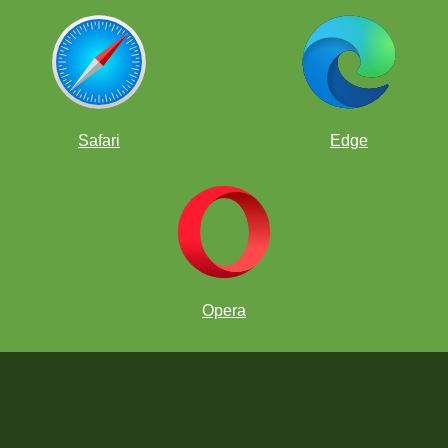
¿Quién puede participar?
Safari
Edge
Opera
¿Cómo participo?