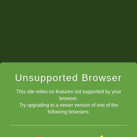
Viernes 15 de OCTUBRE 14:00 hrs de Ciudad de México
Torneo semanal de ChessKid en Español "Campeón de
Campeones"
Únete a nuestro club
Unsupported Browser
público:
https://www.chesskid.com/es/club/home/club-chesskid-
This site relies on features not supported by your
espanol
browser.
Try upgrading to a newer version of one of the
following browsers:
Todos los VIERNES a las 14:00 hrs de Ciudad de México.