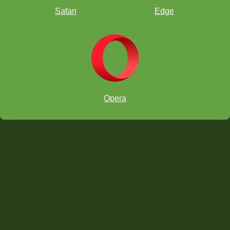
Safari
Edge
SÁBADOS
Opera
"Pasos para unirte al torneo"
www.chesskid.com
www.chesskid.com/es/club/home/club-chesskid-espanol