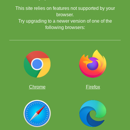
This site relies on features not supported by your
browser.
SÁBADO 17 de FEBRERO 10:00 hrs de Ciudad de
Try upgrading to a newer version of one of the
México
following browsers:
SÁBADOS
Chrome
Firefox
SÁBADO 24 de FEBRERO 10:00 hrs de Ciudad de
México