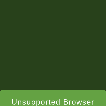
Calendario del Torneo "Campeón de
Campeones"
FEBRERO 2024
SÁBADO 10 de FEBRERO 10:00 hrs de Ciudad de
México
SÁBADOS
Unsupported Browser