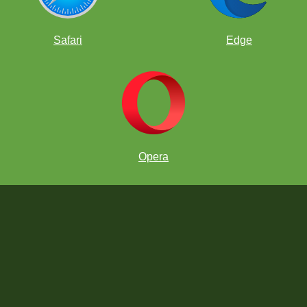
Safari
Edge
"Pasos para unirte al torneo"
Opera