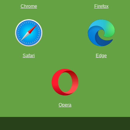
xico
Chrome
Firefox
club/home/club-chesskid-espanol
#t=2370917
Safari
Edge
PASOS PARA UNIRTE AL TORNEO
Opera