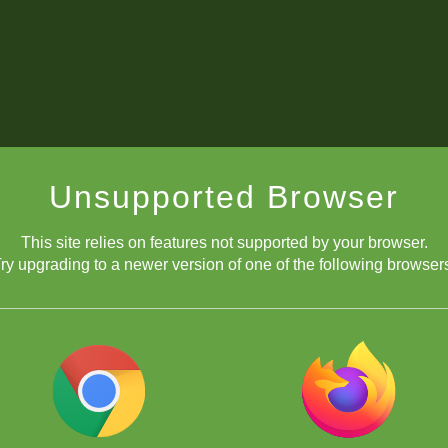
club/home/club-chesskid-espanol
#t=2370913
Unsupported Browser
xico
This site relies on features not supported by your browser.
ry upgrading to a newer version of one of the following browser
club/home/club-chesskid-espanol
#t=2370915