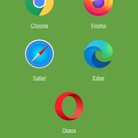
Chrome
Firefox
SÁBADOS
Safari
Edge
SÁBADO 18 de MARZO 12:00 hrs de Ciudad de
México
Opera
SÁBADOS