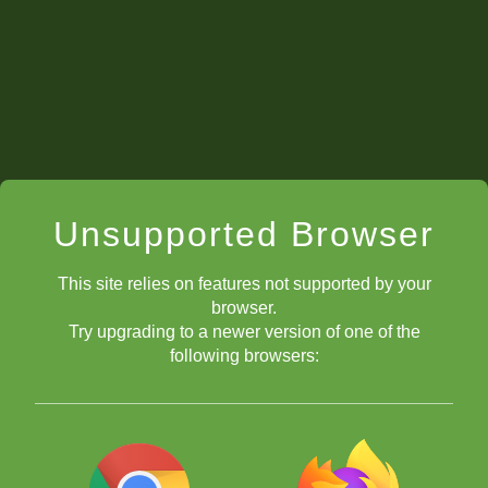
www.facebook.com/ChessKidES
Premios
Unsupported Browser
Calendario del Torneo "Campeón de
Campeones"
This site relies on features not supported by your
browser.
(MES DE MARZO 2023)
Try upgrading to a newer version of one of the
following browsers:
SÁBADO 11 de MARZO 12:00 hrs de Ciudad de
México