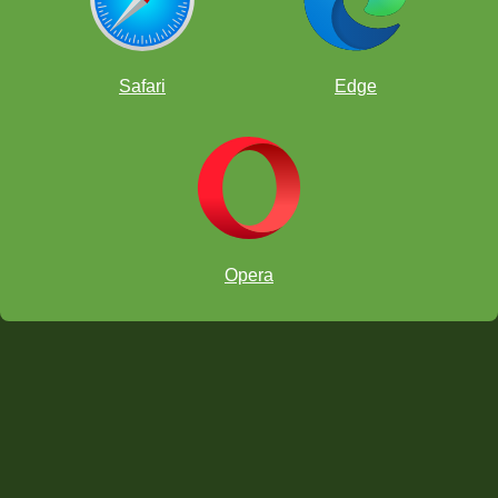
Safari
Edge
SÁBADO 31 de MAYO 10:00 hrs de Ciudad de México
SÁBADOS
Opera
"Pasos para unirte al torneo"
➡️
Tener una cuenta en ChessKid:
www.chesskid.com