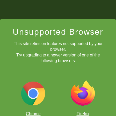
Calendario
Sábado 22 de junio a las 11:00 hrs de Ciudad de México.
Unsupported Browser
Duración del seminario: 2 horas aproximado.
Unirse a la reunión vía enlace de Zoom que se le enviará
un día antes vía correo electrónico.
This site relies on features not supported by your
browser.
Try upgrading to a newer version of one of the
following browsers:
Chrome
Firefox