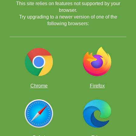
This site relies on features not supported by your
browser.
Try upgrading to a newer version of one of the
following browsers:
Découvrez comment ChessKid peut faire partie de chaque journée
scolaire — avec des puzzles, des défis en direct qui rendent
l’apprentissage amusant, renforcent l’esprit d’équipe et maintiennent
les élèves engagés.
Utilisation des puzzles
Chrome
Firefox