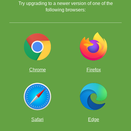
Try upgrading to a newer version of one of the
Poboljšaj svoju igru na zabavan način rješavajući tisuće
šahovskih zagonetki!
following browsers:
Chrome
Firefox
Besplatne šahovske aplikacije
Safari
Edge