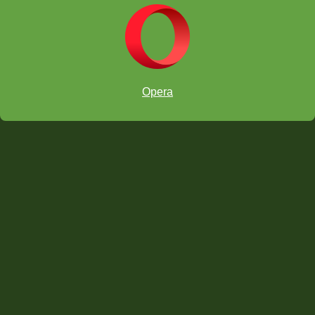
Mrežna šahovska učionica
Opera