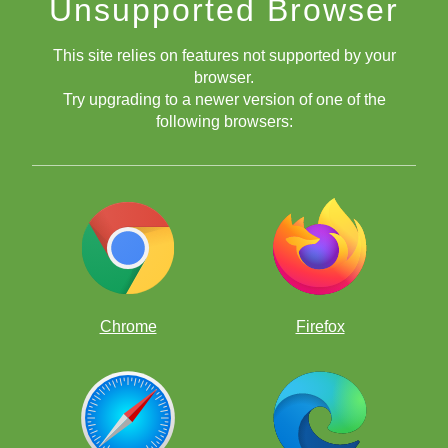
Unsupported Browser
Migliora il tuo gioco in modo divertente, risolvendo migliaia
di problemi di scacchi!
This site relies on features not supported by your
browser.
Try upgrading to a newer version of one of the
following browsers:
Chrome
Firefox
App di scacchi gratuite