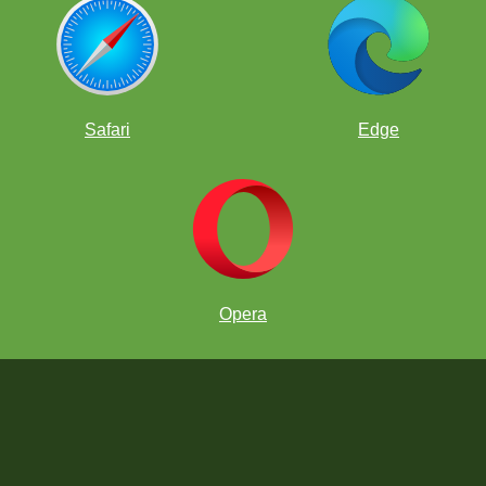
b 14
Perú
ub 14
Bolivia
b 14
México
ama
México
Safari
Edge
b 14
Perú
b 14
Colombia
ejor Dama
Perú
b 14
Ecuador
ub 14
México
Opera
Dama
Perú
ub 14
Perú
ub 14
Ecuador
Sub 14
Colombia
b 8
Ecuador