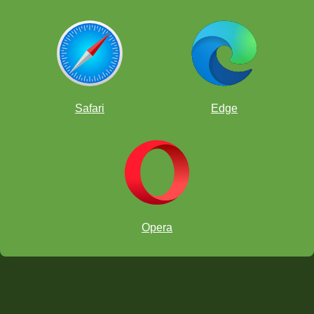
Safari
Edge
Opera
A posição das peças de branco e preto devem ser espelhadas.
Por exemplo, se a Dama branca estiver em c1, a Dama preta