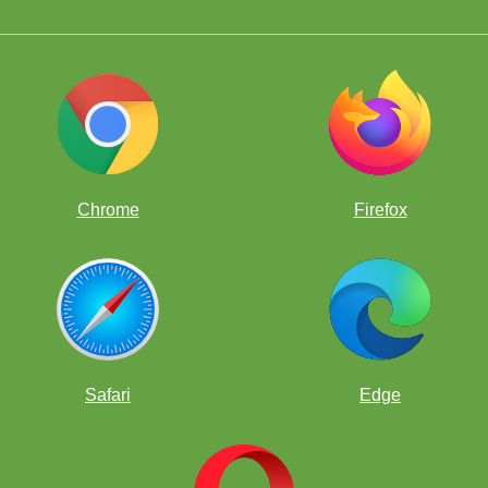
Chrome
Firefox
Safari
Edge
 выиграл тренировочную сессию с МГ Леньером Домингесом. Фи