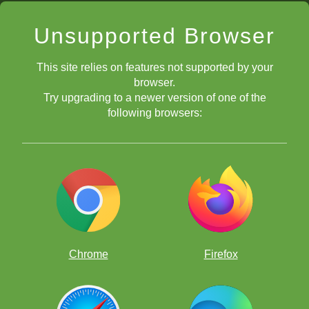
Verbessere Dein Schach auf unterhaltsame Weise, indem Du
Unsupported Browser
tausende von Taktikaufgaben löst!
This site relies on features not supported by your
browser.
Try upgrading to a newer version of one of the
following browsers:
Kostenlose Schach-Apps
Chrome
Firefox