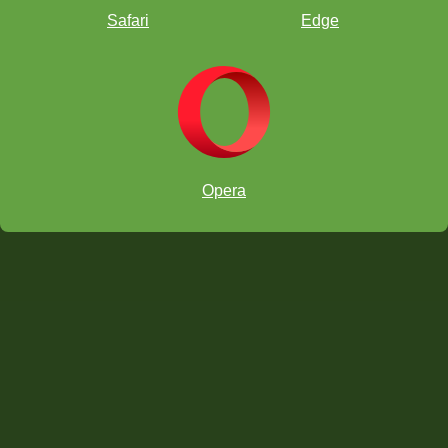
aprendizaje se traduce en éxito en el tablero. Las herramientas de
Safari
Edge
aprendizaje disponibles a través de ChessKid están tan bien
elaboradas que las uso también para mi crecimiento personal en el
ajedrez.
Profesor de arte y patrocinador de ajedrez, escuela primaria
Heritage
Opera
ChessKid ha sido un tremendo recurso para
utilizar en el aula. Para alguien con un mínimo
de experiencia en ajedrez asignado a enseñar
una asignatura optativa de ajedrez en la
escuela, sentí alivio al tener una herramienta
como ChessKid para monitorear el progreso de
los estudiantes y crear tareas para ellos.