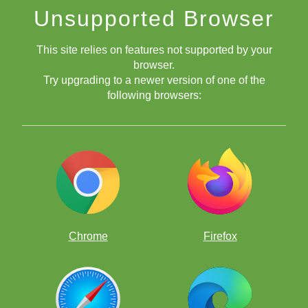
Unsupported Browser
Cómo jugar una partida de Ajedrez Rápido
This site relies on features not supported by your
browser.
Try upgrading to a newer version of one of the
following browsers:
Chrome
Firefox
Video Tutorial: