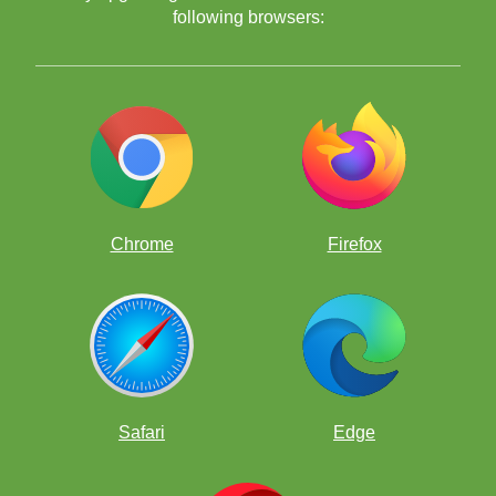
following browsers:
Jaque Mate de la Escalera
Jaque Mate del Pasillo
Chrome
Firefox
Ayudantes del Jaque Mate
Jaque Mate de Rey y Torre
Safari
Edge