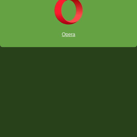
Jaque Mate con dos Alfiles
Opera
Jaque Mate con Alfil y Caballo
Jaque Mate Sofocado
Diez Jaque Mate Elegantes