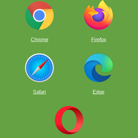
Chrome
Firefox
Jogar uma partida
Completar um quebra-cabeça
Torneios CK Thankful
Safari
Edge
Engajamento & Atividades para o Official Boys
Club e o Official Girls Club