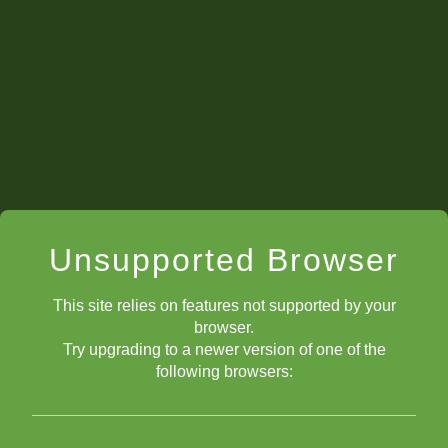
Vá de Ouro!
Atividades dos Clubes
Clube Oficial ChessKid
Boys Club
Girls Club
Unsupported Browser
This site relies on features not supported by your
browser.
Try upgrading to a newer version of one of the
Engajamento & Atividades para o Clube Oficial
following browsers:
ChessKid