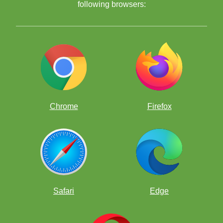
following browsers:
Chrome
Firefox
egele negru nu poate ignora amenințarea
Safari
Edge
venită din partea Nebunului alb de pe „f3”