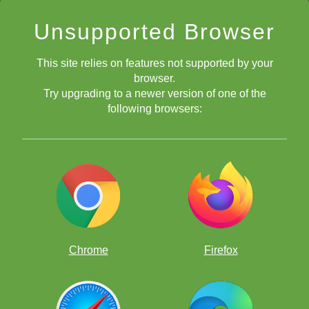
Покращуй рівень своєї гри у веселий спосіб,
розв'язуючи тисячі шахових головоломок!
Unsupported Browser
This site relies on features not supported by your
browser.
Try upgrading to a newer version of one of the
following browsers:
Chrome
Firefox
Безкоштовні шахові додатки