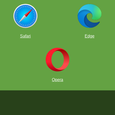
Safari
Edge
Opera
Il re può spostarsi solo di una casella alla volta.