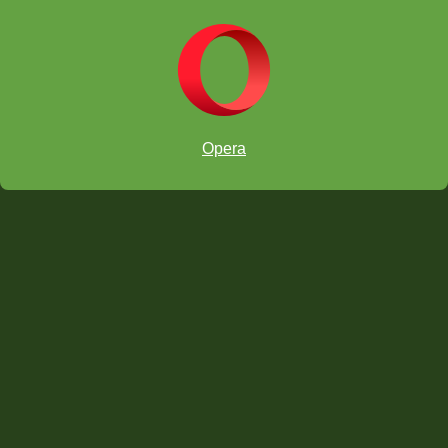
Учионице на интернету
Opera