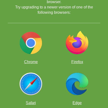
browser.
Унапреди своју игру на забаван начин тако што ћеш
Try upgrading to a newer version of one of the
решавати хиљаде шаховских проблема!
following browsers:
Chrome
Firefox
Бесплатне шаховске апликације
Safari
Edge