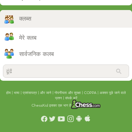
क्लब्स
मेरे क्लब
सार्वजनिक कलब
होम
भाषा
प्रशंसापत्र
और जाने
गोपनीयता और सुरक्षा
COPPA
अक्सर पूछे जाने वाले
प्रश्न
संपर्क करें
ChessKid इसका एक भाग है