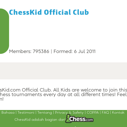
ChessKid Official Club
Members: 795386
Formed: 6 Jul 2011
sKid.com Official Club. All Kids are welcome to join this
ess tournaments every day at all different times! Feel
m!
Bahasa
Testimoni
Tentang
Privacy & Safety
COPPA
FAQ
Kontak
ChessKid adalah bagian dari