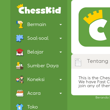
Bermain
Soal-soal
Belajar
Tentang
Sumber Daya
This is the Ches
Koneksi
We have Fast Ch
join any of the
Acara
Beranda
Toko