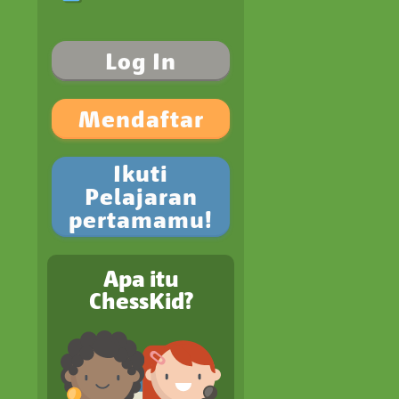
Log In
Mendaftar
Ikuti
Pelajaran
pertamamu!
Apa itu
ChessKid?