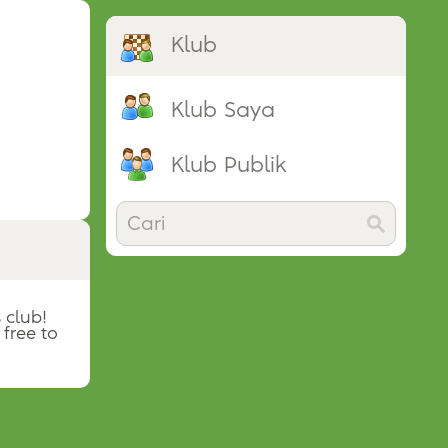
Klub
Klub Saya
Klub Publik
 club!
 free to