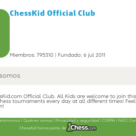
ChessKid Official Club
Miembros: 795310
Fundado: 6 jul 2011
 somos
sKid.com Official Club. All Kids are welcome to join this
ess tournaments every day at all different times! Feel
m!
estimonios
Quiénes somos
Privacidad y seguridad
COPPA
FAQ
Con
ChessKid forma parte de