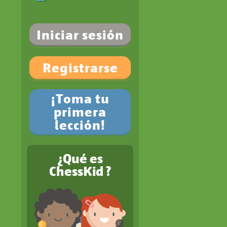
Iniciar sesión
Registrarse
¡Toma tu
primera
lección!
¿Qué es
ChessKid ?