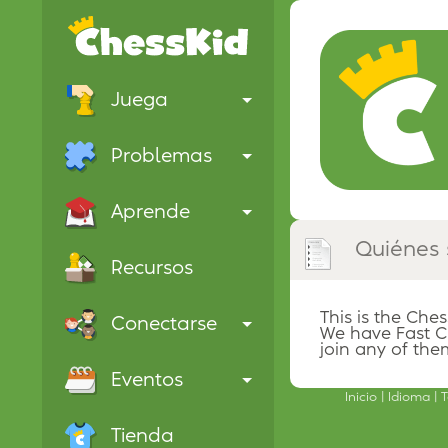
Juega
Problemas
Aprende
Quiénes
Recursos
This is the Ches
Conectarse
We have Fast Ch
join any of the
Eventos
Inicio
Idioma
T
Tienda