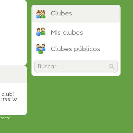
Clubes
Mis clubes
Clubes públicos
 club!
 free to
tacto