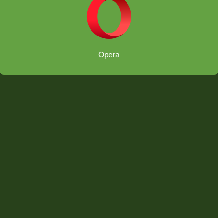
Opera
Letöltés az App Store-ból
Töltsd le a Google Play áruházból!