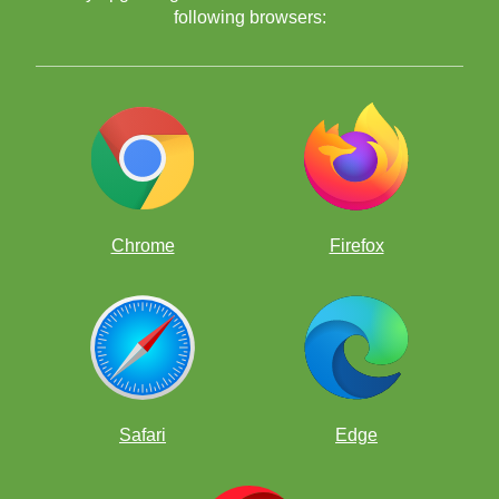
following browsers:
Chrome
Firefox
Ingyenes sakk alkalmazás
Safari
Edge
Online sakk tanterem