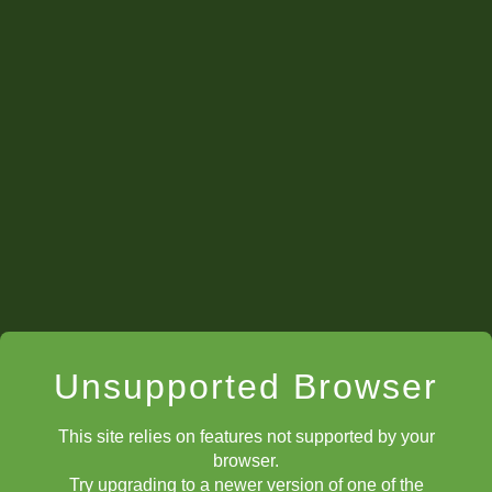
Játék gyerekekkel
Sakkozz gyerekekkel bármikor, a világ minden tájáról!
Gép elleni játék
Mérkőzz tetszőleges robottal, kezdőtől a mesterszintig!
Leckék
Unsupported Browser
150+ interaktív lecke segít a tanulásban és az új képességek
begyakorlásában.
This site relies on features not supported by your
Feladványok
browser.
Try upgrading to a newer version of one of the
Fejlődj szórakozva sakkfeladványok ezreivel!