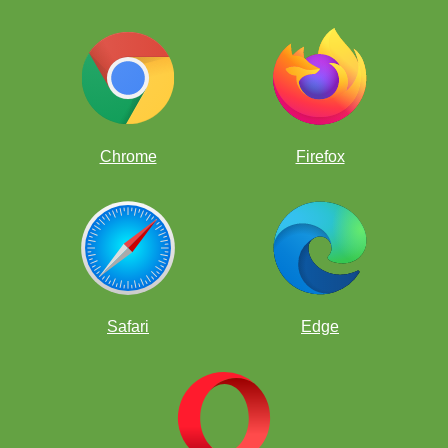
Defesa:
Mantenha seu rei seguro.
Evite casas fracas onde o oponente possa criar um
posto avançado para uma peça.
Proteja seus peões do perigo e evite peões isolados ou
dobrados. Em particular, evite que seu oponente ganhe
um peão passado.
Dama:
Chrome
Firefox
Torres:
Safari
Edge
Elevação da Torre:
Esta manobra ativa uma torre
movendo-a para cima e para o lado, geralmente na
frente de seus próprios peões. Uma torre geralmente é
elevada para a terceira ou quarta fila. Isso é uma
alternativa para ativar uma torre movendo-a para uma
coluna aberta.
Saiba mais sobre elevações de torre neste
artigo
.