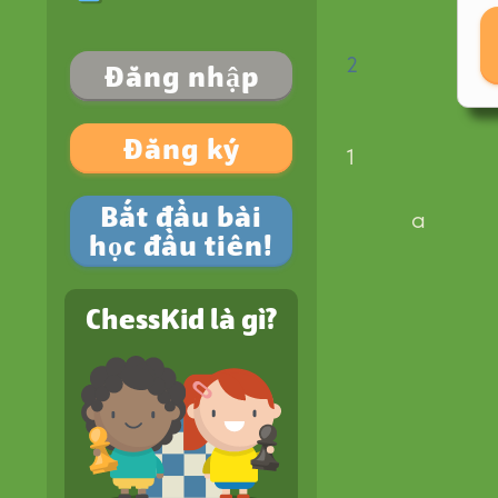
2
Đăng nhập
Đăng ký
1
Bắt đầu bài
a
học đầu tiên!
ChessKid là gì?