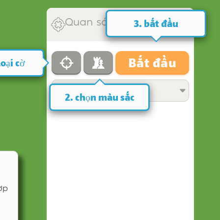
Quan sát
3. bắt đầu
Bắt đầu
loại cờ
Hiển thị bên trong
2. chọn màu sắc
ợp