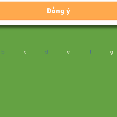
Đồng ý
b
c
d
e
f
g