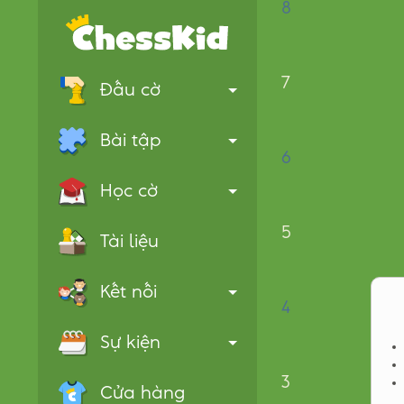
8
7
Đấu cờ
Bài tập
6
Học cờ
5
Tài liệu
Kết nối
4
Sự kiện
3
Cửa hàng