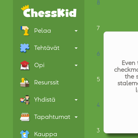
8
7
Pelaa
Tehtävät
6
Even 
Opi
checkmat
the 
5
Resurssit
stalema
Yhdistä
4
Tapahtumat
3
Kauppa