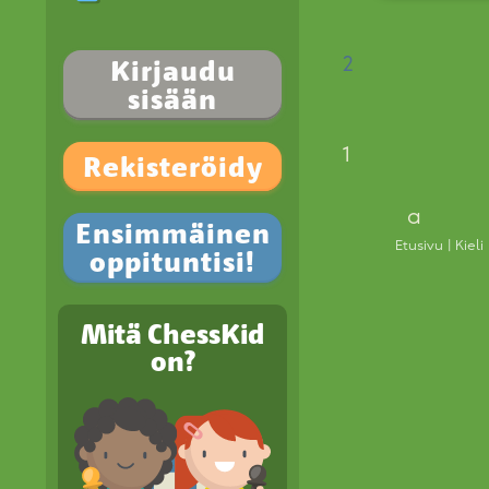
Kirjaudu
2
sisään
1
Rekisteröidy
a
Ensimmäinen
Etusivu
Kieli
oppituntisi!
Mitä ChessKid
on?