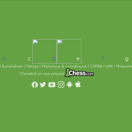
b
c
d
e
f
g
Suositukset
Tietoja
Yksityisyys & turvallisuus
COPPA
UKK
Yhteysti
ChessKid on osa yritystä