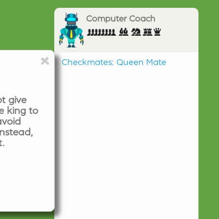
Computer Coach
Checkmates: Queen Mate
Even (0.00)
t give
e king to
avoid
instead,
.