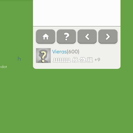
Vieras
(600)
h
+9
edot