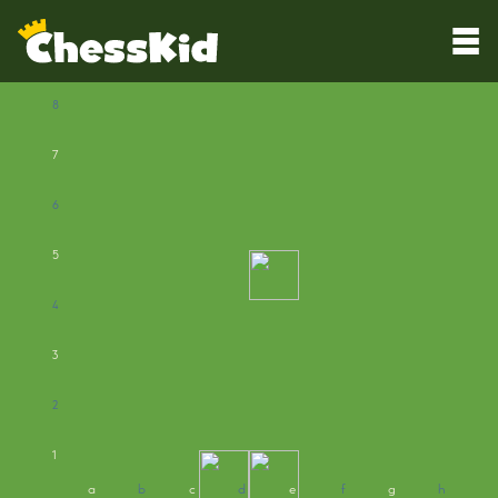
8
7
6
5
4
3
2
1
a
b
c
d
e
f
g
h