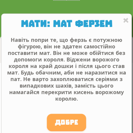
Мати: Мат Ферзем
Навіть попри те, що ферзь є потужною
Computer Coach
фігурою, він не здатен самостійно
поставити мат. Він не може обійтися без
допомоги короля. Віджени ворожого
короля на край дошки і після цього став
Мати: Мат Ферзем
мат. Будь обачним, аби не наразитися на
пат. Не варто захоплюватися серіями з
Even (0.00)
випадкових шахів, замість цього
намагайся перекрити кисень ворожому
королю.
Добре