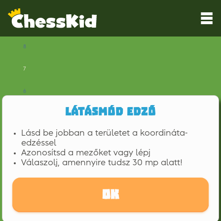
8
7
6
Látásmód edző
5
Lásd be jobban a területet a koordináta-
4
edzéssel
Azonosítsd a mezőket vagy lépj
3
Válaszolj, amennyire tudsz 30 mp alatt!
2
OK
1
a
b
c
d
e
f
g
h