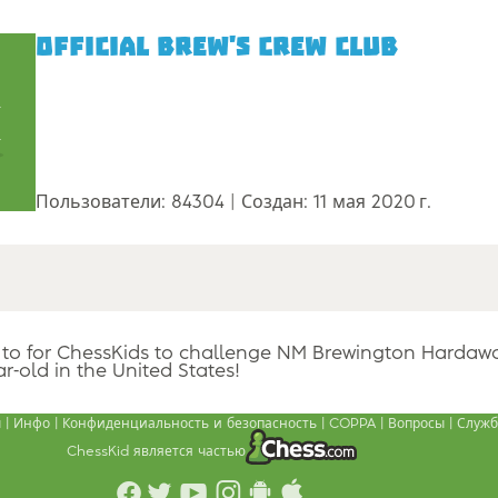
Official Brew's Crew Club
Пользователи: 84304
Создан: 11 мая 2020 г.
b to for ChessKids to challenge NM Brewington Hardawa
r-old in the United States!
ы
Инфо
Конфиденциальность и безопасность
COPPA
Вопросы
Служб
ChessKid является частью