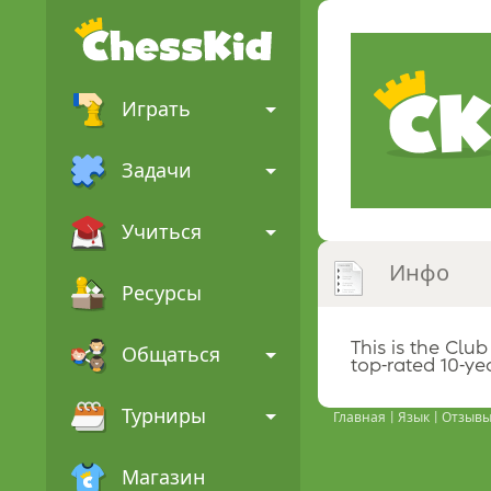
Играть
Задачи
Учиться
Инфо
Ресурсы
This is the Clu
Общаться
top-rated 10-yea
Турниры
Главная
Язык
Отзыв
Магазин