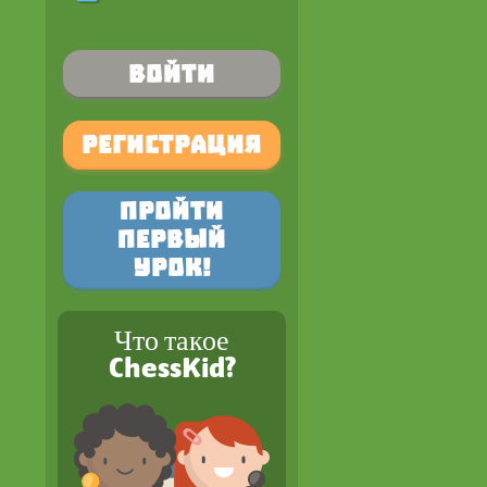
Войти
Регистрация
Пройти
первый
урок!
Что такое
ChessKid?