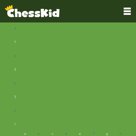
8
7
6
5
4
3
2
1
a
b
c
d
e
f
g
h