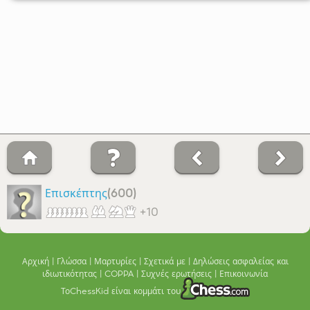
Επισκέπτης
(600)
+10
Αρχική
Γλώσσα
Μαρτυρίες
Σχετικά με
Δηλώσεις ασφαλείας και
ιδιωτικότητας
COPPA
Συχνές ερωτήσεις
Επικοινωνία
Το
ChessKid είναι κομμάτι του