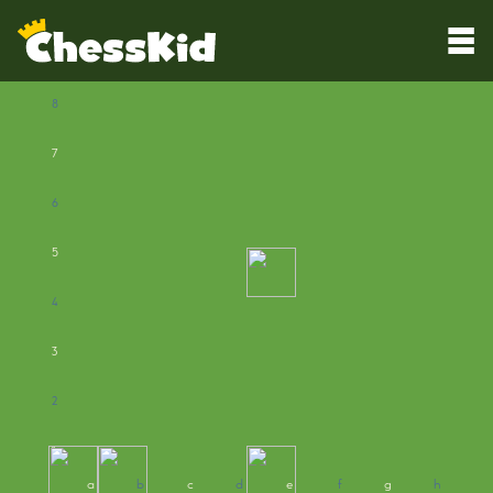
8
7
6
5
4
3
2
1
a
b
c
d
e
f
g
h