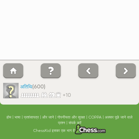
अतिथि
(600)
+10
होम
भाषा
प्रशंसापत्र
और जाने
गोपनीयता और सुरक्षा
COPPA
अक्सर पूछे जाने वाले
प्रश्न
संपर्क करें
ChessKid इसका एक भाग है