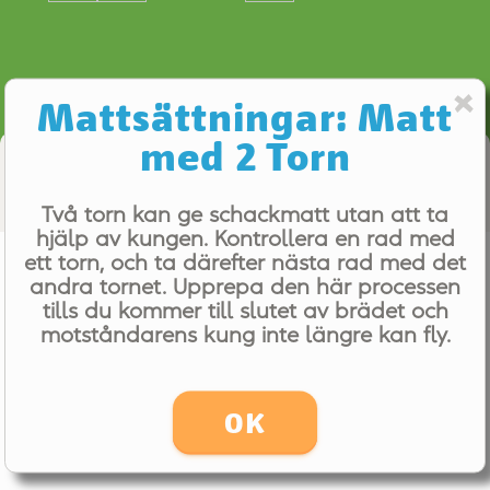
Mattsättningar: Matt
med 2 Torn
Computer Coach
Två torn kan ge schackmatt utan att ta
hjälp av kungen. Kontrollera en rad med
Mattsättningar: Matt med 2 Torn
ett torn, och ta därefter nästa rad med det
andra tornet. Upprepa den här processen
Even (0.00)
tills du kommer till slutet av brädet och
motståndarens kung inte längre kan fly.
OK