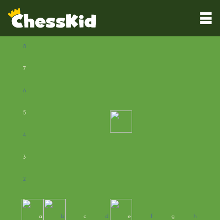
8
7
6
5
4
3
2
1
a
b
c
d
e
f
g
h