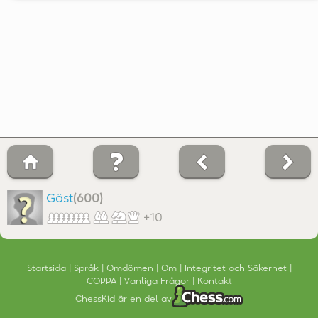
Gäst
(600)
+10
Startsida
Språk
Omdömen
Om
Integritet och Säkerhet
COPPA
Vanliga Frågor
Kontakt
ChessKid är en del av