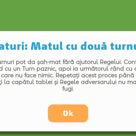
turi: Matul cu două turn
rnuri pot da șah-mat fără ajutorul Regelui. Con
d cu un Turn paznic, apoi ia următorul rând cu c
 care nu face nimic. Repetați acest proces pân
i la capătul tablei și Regele adversarului nu m
fugi.
Ok