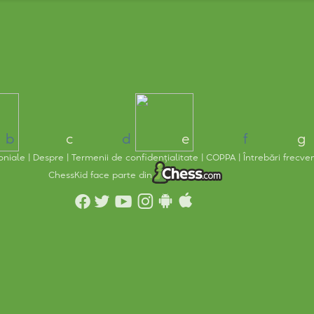
b
c
d
e
f
g
oniale
Despre
Termenii de confidențialitate
COPPA
Întrebări frecv
ChessKid face parte din