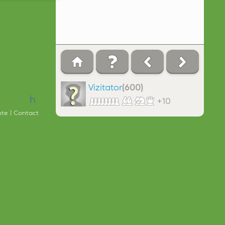
Vizitator
(600)
h
+10
ente
Contact