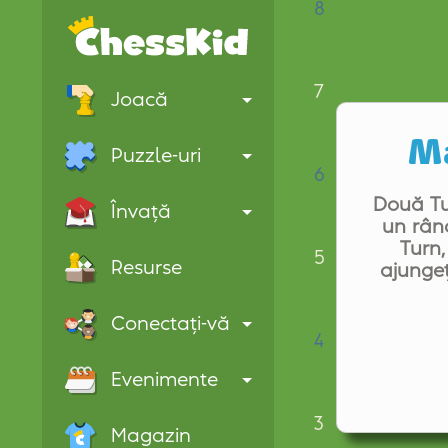
8
7
Joacă
Ma
Puzzle-uri
6
Două Tu
Învață
un rân
Turn,
5
Resurse
ajungeț
Conectați-vă
4
Evenimente
3
Magazin