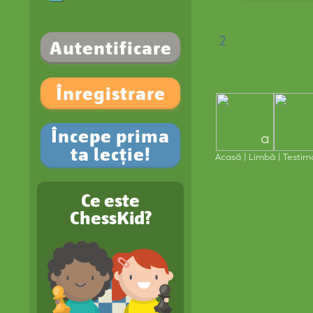
2
Autentificare
Înregistrare
1
Începe prima
a
ta lecție!
Acasă
Limbă
Testim
Ce este
ChessKid?