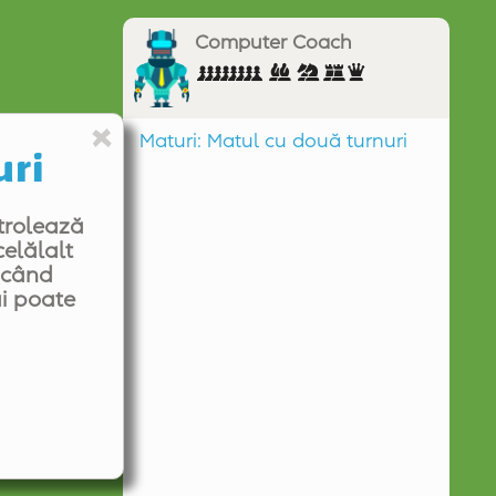
Computer Coach
Maturi: Matul cu două turnuri
uri
Even (0.00)
trolează
elălalt
ă când
ai poate