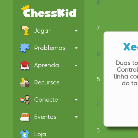
8
7
Jogar
Xe
Problemas
6
Duas to
Aprenda
Contro
linha co
5
Recursos
do ta
Conecte
4
Eventos
3
Loja