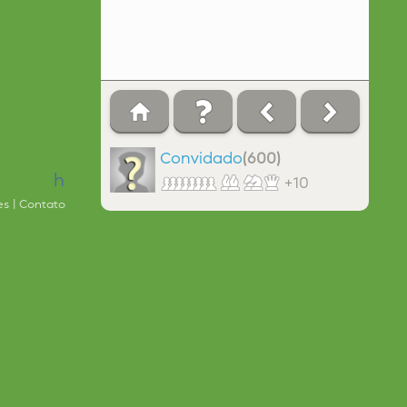
Convidado
(600)
h
+10
es
Contato