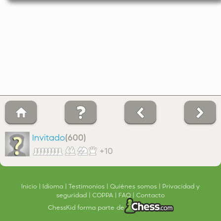
Invitado
(600)
+10
Inicio
Idioma
Testimonios
Quiénes somos
Privacidad y
seguridad
COPPA
FAQ
Contacto
ChessKid forma parte de