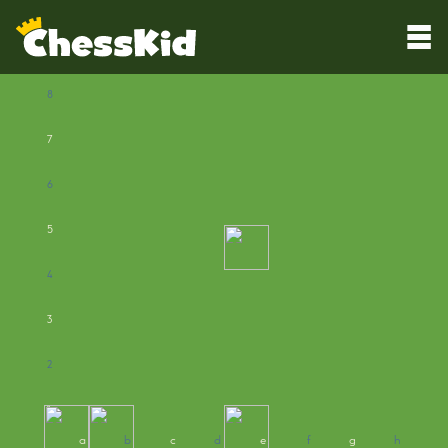
8
7
6
5
4
3
2
1
a
b
c
d
e
f
g
h