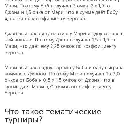
Мэри. Поэтому Боб получает 3 очка (2 х 1,5) от
Джона и 1,5 очка от Мэри, что в сумме даёт Бобу
4,5 очка по коэффициенту Бергера.
Джон выиграл одну партию у Мэри и одну сыграл с
ней вничью. Поэтому Джон получает 1,5 x 1,5 от
Мэри, что даёт ему 2,25 очков по коэффициенту
Бергера.
Мэри выиграла одну партию у Боба и одну сыграла
вничью с Джоном. Поэтому Мэри получает 1 х 3,0
очков от Боба и 0,5 x 1,5 очков от Джона, что в
сумме даёт Мэри 3,75 очков по коэффициенту
Бергера.
Что такое тематические
турниры?