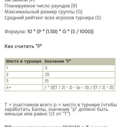
Вы заняли (P)
Планируемое число раундов (R)
Максимальный размер группы (G)
Средний рейтинг всех игроков турнира (S)
Формула:
10 * (P * (1.5R) * G * (S / 1000))
Как считать "P"
Место в турнире
Значение "P"
1
.5
2
.25
3
.15
4+
.1 * ((((T / 2) - 2) - (p - 3)) / ((T / 2) - 2))
Т = участников всего p = место в турнире (чтобы
заработать Баллы, значение "p" должно быть
меньше или равно 1/2 от "T")