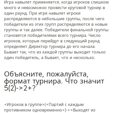
Игра навылет применяется, когда игроков слишком
много и невозможно провести круговой турнир в
один раунд. При игре навылет игроки
распределяются в небольшие группы, после чего
победители из этих групп распределяются в новые
группы и так далее. Победители финальной группы
становятся победителями всего турнира. Число
игроков, которые перейдут в следующий раунд
определяет Директор турнира до его начала.
Бывает так, что из каждой группы выходит только
один победитель, а бывает, что и несколько.
Объясните, пожалуйста,
формат турнира. Что значит
5(2)->2+?
<Игроков в группе>(<Партий с каждым
противником одновременно>)-><Выходят из