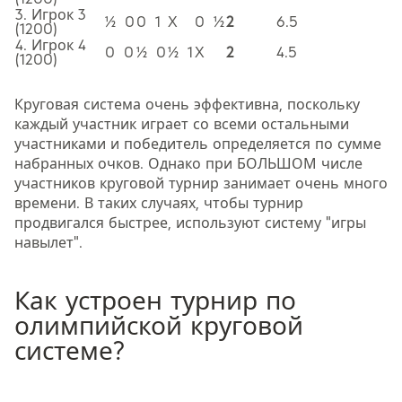
3. Игрок 3
½ 0
0 1
X
0 ½
2
6.5
(1200)
4. Игрок 4
0 0
½ 0
½ 1
X
2
4.5
(1200)
Круговая система очень эффективна, поскольку
каждый участник играет со всеми остальными
участниками и победитель определяется по сумме
набранных очков. Однако при БОЛЬШОМ числе
участников круговой турнир занимает очень много
времени. В таких случаях, чтобы турнир
продвигался быстрее, используют систему "игры
навылет".
Как устроен турнир по
олимпийской круговой
системе?