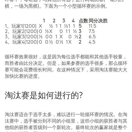
棋，一场为黑棋)。下面为一个小型循环赛的示例。
1
2
3
4
点数
同分决胜
1。玩家1(1200)
X
½ 1
1 ½
1 1
5
11.5
2。玩家2(1200)
0 ½
X
0 1
1 ½
3
7.5
3。玩家3(1200)
½ 0
0 1
X
0 ½
2
6.5
4。玩家4(1200)
0 0
½ 0
½ 1
X
2
4.5
循环赛效果很好，这是因为每位选手都能和其他选手较量，
而胜者由比分决定。但是，如果参赛的选手很多，那么循环
赛可能会花费很长时间。在这种情况下，采用淘汰赛能大大
加快比赛的进度。
淘汰赛是如何进行的?
淘汰赛适合于选手太多，难以进行一轮循环赛的情况。在淘
汰赛中，选手被分到不同的小组里，这些小组的获胜者与其
他组的获胜者晋级到一个新轮次。最终轮次的赢家就是整个