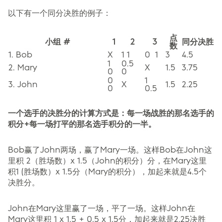
以下有一个同分决胜的例子：
点
小组 #
1
2
3
同分决胜
数
1. Bob
X
1 1
0
1
3
4.5
1
0.5
2. Mary
X
1.5
3.75
0
0
0
1
3. John
X
1.5
2.25
0
0.5
一个选手的决胜分的计算方式是：每一场战胜的那名选手的
积分+每一场打平的那名选手积分的一半。
Bob赢了John两场，赢了Mary一场。这样Bob在John这
里积 2（胜场数）x 1.5（John的积分）分，在Mary这里
积1 (胜场数）x 1.5分（Mary的积分），加起来就是4.5个
决胜分。
John在Mary这里赢了一场，平了一场。这样John在
Mary这里积 1 x 1.5 + 0.5 x 1.5分，加起来就是2.25决胜