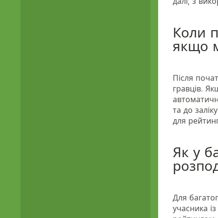
далі, з вик
Коли п
якщо м
Після почат
гравців. Як
автоматично
та до залік
для рейтинг
Як у б
розпод
Для багато
учасника і