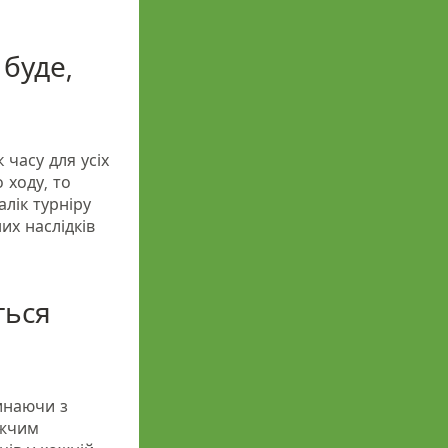
 буде,
 часу для усіх
 ходу, то
лік турніру
их наслідків
ться
инаючи з
ижчим