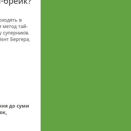
й-брейк?
роходять в
 метод тай-
у суперників.
ієнт Бергера,
ння до суми
ок,