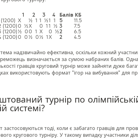
1
2
3
4
Балів
КБ
 (1200)
X
½ 1
1 ½
1 1
5
11.5
2 (1200)
0 ½
X
0 1
1 ½
3
7.5
3 (1200)
½ 0
0 1
X
0 ½
2
6.5
4 (1200)
0 0
½ 0
½ 1
X
2
4.5
стема надзвичайно ефективна, оскільки кожний участник
ереможець визначається за сумою набраних балів. Одн
ькості гравців круговий турнір може зайняти дуже багат
дках використовують формат "ігор на вибування" для п
штований турнір по олімпійські
ій системі?
іт застосовуються тоді, коли є забагато гравців для про
ого кругового турніру. У такому випадку участники діл