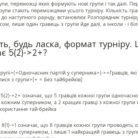
упи, переможці яких формують нові групи і так далі. П
рупи стають переможцями усього турніру. Кількість грав
 до наступного раунду, встановлює Розпорядник турнір
сом, лише один гравець з групи йде далі, а інколи - і бі
ть, будь ласка, формат турніру.
є 5(2)->2+?
групі>(<Одночасних партій у суперника>)-><Гравців, які
лися з групи>[+ = Без тайбрейків]
5(2)->2+ означає, що 5 гравців кожної групи одночасн
з кожним суперником, а 2 кращих гравці з кожної групи
икористання тай-брейка
:
8(1)->1 означає, що 8 гравців кожної групи проводять
з кожним суперником, і лише 1 найкращий гравець з гру