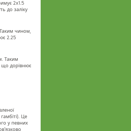
римує 2x1.5
ть до заліку
 Таким чином,
ює 2.25
м. Таким
, що дорівнює
вленої
гамбіті). Це
ого у певних
ов'язково