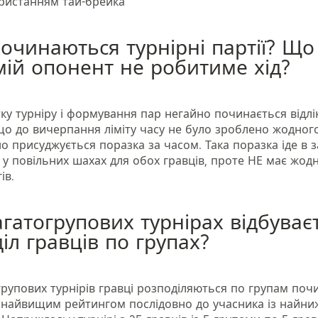
ористанням тай-брейка
очинаються турнірні партії? Що
ій опонент не робитиме хід?
ку турніру і формування пар негайно починається відлік
що до вичерпання ліміту часу не було зроблено жодного
 присуджується поразка за часом. Така поразка іде в за
у у повільних шахах для обох гравців, проте НЕ має жодн
ів.
агатогрупових турнірах відбуває
іл гравців по групах?
групових турнірів гравці розподіляються по групам поч
з найвищим рейтингом послідовно до учасника із найн