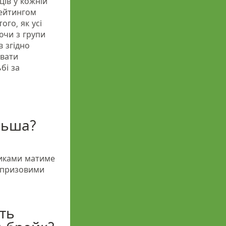
ців у кожній
рейтингом
ого, як усі
ючи з групи
в згідно
увати
бі за
ільша?
никами матиме
в призовими
ть