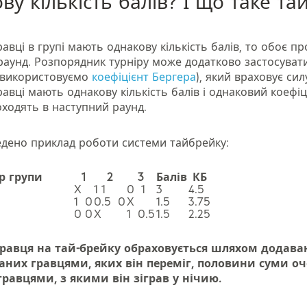
ву кількість балів? І що таке та
авці в групі мають однакову кількість балів, то обоє п
раунд. Розпорядник турніру може додатково застосувати
 використовуємо
коефіцієнт Бергера
), який враховує сил
авці мають однакову кількість балів і однаковий коефіц
оходять в наступний раунд.
дено приклад роботи системи тайбрейку:
р групи
1
2
3
Балів
КБ
X
1 1
0
1
3
4.5
1
0
0.5
0
X
1.5
3.75
0 0
X
1
0.5
1.5
2.25
гравця на тай-брейку обраховується шляхом додава
аних гравцями, яких він переміг, половини суми оч
равцями, з якими він зіграв у нічию.