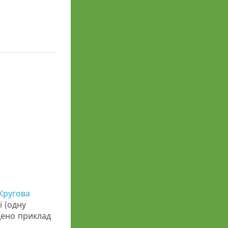
Кругова
ї (одну
дено приклад