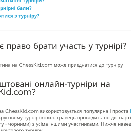
ематичні турніри?
рнірні бали?
ятися з турніру?
є право брати участь у турнірі?
итина на ChessKid.com може приєднатися до турніру
штовані онлайн-турніри на
Kid.com?
 на ChessKid.com використовується популярна і проста
круговому турнірі кожен гравець проводить по дві парті
угу - чорними) з усіма іншими участниками. Нижче наве
кругового турніру.