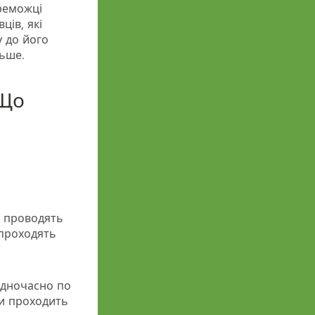
ереможці
ців, які
у до його
льше.
 Що
о проводять
 проходять
 одночасно по
пи проходить