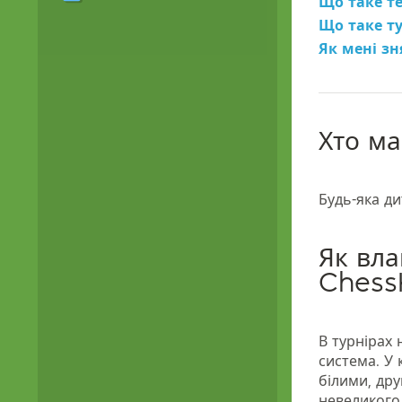
Що таке т
Що таке ту
Як мені зн
Хто ма
Будь-яка д
Як вла
Chess
В турнірах
система. У 
білими, др
невеликого 