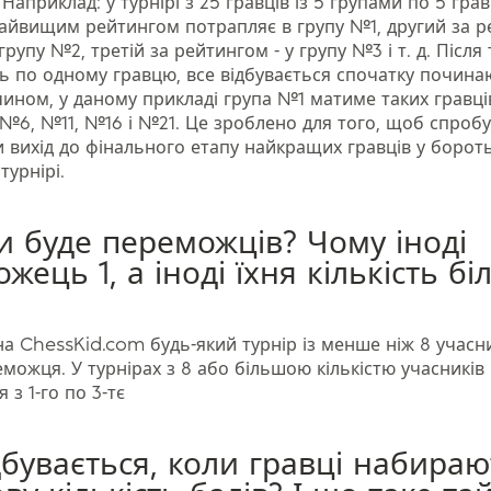
Наприклад: у турнірі з 25 гравців із 5 групами по 5 грав
найвищим рейтингом потрапляє в групу №1, другий за 
групу №2, третій за рейтингом - у групу №3 і т. д. Після т
ь по одному гравцю, все відбувається спочатку почина
чином, у даному прикладі група №1 матиме таких гравці
, №6, №11, №16 і №21. Це зроблено для того, щоб спроб
 вихід до фінального етапу найкращих гравців у бороть
турнірі.
и буде переможців? Чому іноді
жець 1, а іноді їхня кількість б
 на ChessKid.com будь-який турнір із менше ніж 8 учас
еможця. У турнірах з 8 або більшою кількістю учасникі
 з 1-го по 3-тє
бувається, коли гравці набираю