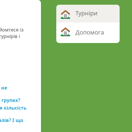
Турніри
йомтеся із
Допомога
урнірів і
 не
 групах?
я кількість
лів? І що