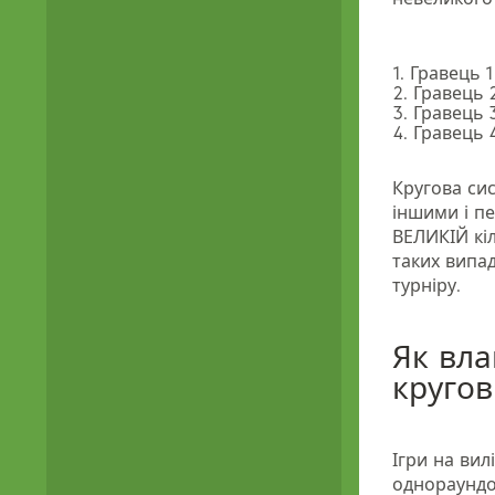
1. Гравець 1
2. Гравець 
3. Гравець 
4. Гравець 
Кругова си
іншими і п
ВЕЛИКІЙ кіл
таких випа
турніру.
Як вла
кругов
Ігри на вил
однораундов