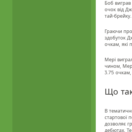
Боб виграв 
очок від Дж
тай-брейку.
Граючи прот
здобуток Дж
очкам, які п
Мері виграл
чином, Мері
3.75 очкам, 
Що так
В тематичн
стартової п
дозволяє г
дебютах. Т