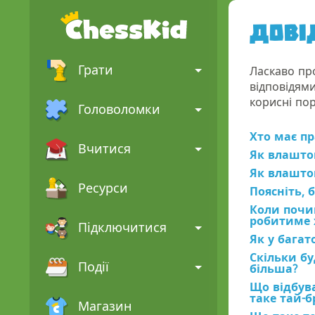
Дові
Грати
Ласкаво пр
відповідям
корисні по
Головоломки
Хто має пр
Вчитися
Як влашто
Як влаштов
Ресурси
Поясніть, 
Коли почин
робитиме 
Підключитися
Як у багат
Скільки бу
Події
більша?
Що відбува
таке тай-б
Магазин