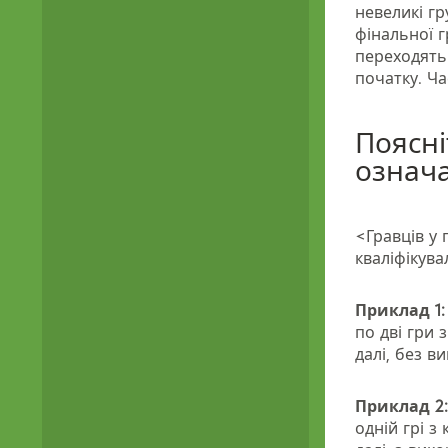
невеликі гр
фінальної г
переходять
початку. Ча
Поясні
означа
<Гравців у 
кваліфікува
Приклад 1:
по дві гри 
далі, без в
Приклад 2
одній грі 