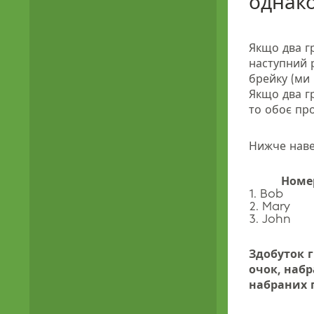
однако
Якщо два гр
наступний 
брейку (ми
Якщо два гр
то обоє пр
Нижче наве
Номе
1. Bob
2. Mary
3. John
Здобуток 
очок, набр
набраних г