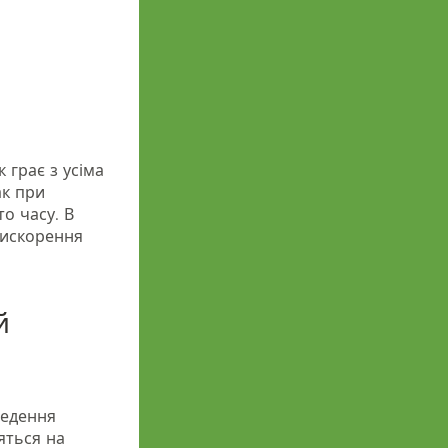
 грає з усіма
ак при
о часу. В
рискорення
й
ведення
яться на