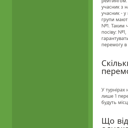
рейтингом. 
учасник з 
учасник - у 
групи мают
№1. Таким 
посіву: №1
гарантувати
перемогу в 
Скільк
перемо
У турнірах
лише 1 пер
будуть місця
Що від