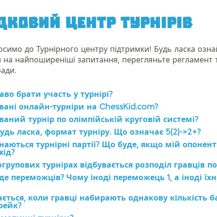
дковий центр турнірів
осимо до Турнірного центру підтримки! Будь ласка озна
и на найпоширеніші запитання, перегляньте регламент т
ради.
аво брати участь у турнірі?
вані онлайн-турніри на ChessKid.com?
аний турнір по олімпійській круговій системі?
будь ласка, формат турніру. Що означає 5(2)->2+?
аються турнірні партії? Що буде, якщо мій опонент
хід?
огрупових турнірах відбувається розподіл гравців по
де переможців? Чому іноді переможець 1, а іноді їхн
ється, коли гравці набирають однакову кількість ба
рейк?