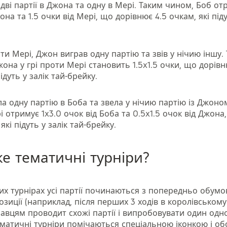
дві партії в Джона та одну в Мері. Таким чином, Боб от
она та 1.5 очки від Мері, що дорівнює 4.5 очкам, які піду
и Мері, Джон виграв одну партію та звів у нічию іншу.
она у грі проти Мері становить 1.5x1.5 очки, що дорівн
ідуть у залік тай-брейку.
а одну партію в Боба та звела у нічию партію із Джоно
 отримує 1x3.0 очок від Боба та 0.5x1.5 очок від Джона
які підуть у залік тай-брейку.
е тематичні турніри?
их турнірах усі партії починаються з попередньо обумо
озиції (наприклад, після перших 3 ходів в королівському 
равцям проводит схожі партії і випробовувати один одн
ематичні турніри помічаються спеціальною іконкою і об