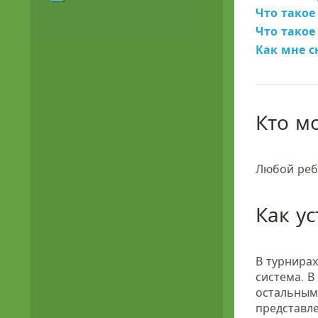
Что такое
Что такое
Как мне с
Кто м
Любой реб
Как у
В турнира
система. В
остальными
представл