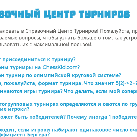
вочный центр турниров
аловать в Справочный Центр Турниров! Пожалуйста, пр
ваемые вопросы, чтобы узнать больше о том, как устр
льзовать их с максимальной пользой.
 присоединиться к турниру?
ены турниры на ChessKid.com?
ен турнир по олимпийской круговой системе?
, пожалуйста, формат турнира. Что значит 5(2)->2+
инаются игры турнира? Что делать, если мой сопер
гогрупповых турнирах определяются и сеются по гр
ие игроки?
ожет быть победителей? Почему иногда 1 победите
ходит, если игроки набирают одинаковое число оч
ффициент Бергера?