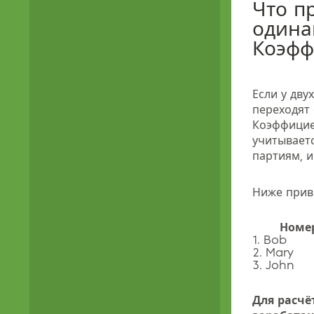
Что п
одина
Коэфф
Если у дву
переходят
Коэффицие
учитываетс
партиям, и
Ниже приве
Номе
1. Bob
2. Mary
3. John
Для расчё