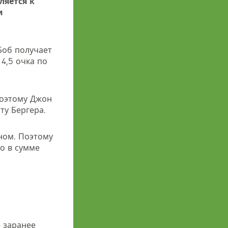
ляется к
м
Боб получает
 4,5 очка по
Поэтому Джон
ту Бергера.
ном. Поэтому
то в сумме
е заранее