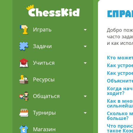
Спра
Играть
Добро пож
часто зада
и как испо
Задачи
Кто может
Учиться
Как устро
Как устро
Ресурсы
Объясните
Когда нач
ходит?
Общаться
Как в мно
сильнейш
Турниры
Сколько м
больше?
Что проис
Магазин
такое Коэ