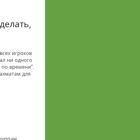
делать,
всех игроков
лал ни одного
 по времени".
ахматам для
руппам,