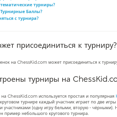
 тематические турниры?
 Турнирные Баллы?
няться с турнира?
ожет присоединиться к турниру?
енок на ChessKid.com может присоединиться к турнир
строены турниры на ChessKid.c
х на ChessKid.com используется простая и популярная
 круговом турнире каждый участник играет по две игры
 участниками (одну игру белыми, вторую - чёрными). 
ен пример небольшого кругового турнира.