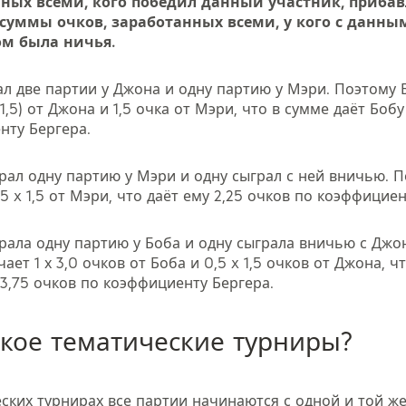
ных всеми, кого победил данный участник, прибав
суммы очков, заработанных всеми, у кого с данны
м была ничья.
л две партии у Джона и одну партию у Мэри. Поэтому 
 1,5) от Джона и 1,5 очка от Мэри, что в сумме даёт Бобу
нту Бергера.
рал одну партию у Мэри и одну сыграл с ней вничью. 
,5 x 1,5 от Мэри, что даёт ему 2,25 очков по коэффициен
рала одну партию у Боба и одну сыграла вничью с Джо
ает 1 х 3,0 очков от Боба и 0,5 x 1,5 очков от Джона, ч
3,75 очков по коэффициенту Бергера.
акое тематические турниры?
ских турнирах все партии начинаются с одной и той ж