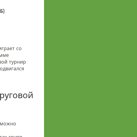
Б)
играет со
умме
вой турнир
родвигался
круговой
зможно