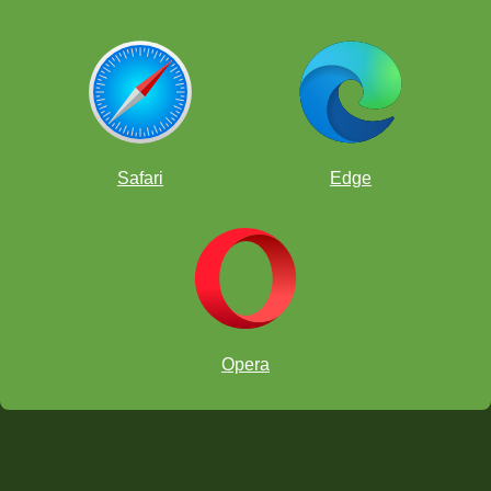
Rey 20: ¡Planificación básica!
Safari
Edge
Rey 21: Calculando tácticas en sus partidas
Opera
Rey 22: Abriendo el centro