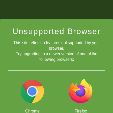
Rey 16: Puestos de avanzada
Unsupported Browser
Rey 17: Piezas trabajando juntas
This site relies on features not supported by your
browser.
Try upgrading to a newer version of one of the
Rey 18: Alfiles contra Caballos
following browsers:
Rey 19: Zugzwang
Chrome
Firefox